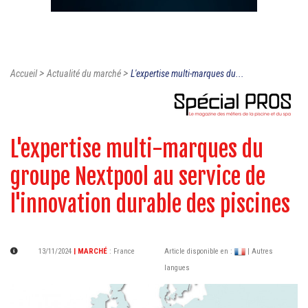
>
>
Accueil
Actualité du marché
L'expertise multi-marques du...
L'expertise multi-marques du
groupe Nextpool au service de
l'innovation durable des piscines
13/11/2024
| MARCHÉ
:
France
Article disponible en :
| Autres
langues