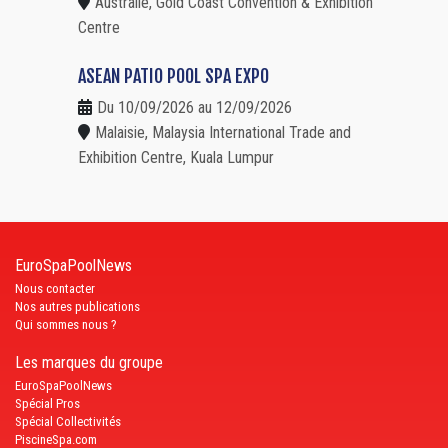
Australie, Gold Coast Convention & Exhibition
Centre
ASEAN PATIO POOL SPA EXPO
Du 10/09/2026 au 12/09/2026
Malaisie, Malaysia International Trade and
Exhibition Centre, Kuala Lumpur
EuroSpaPoolNews
Nous contacter
Nos autres publications
Qui sommes nous ?
Les marques du groupe
EuroSpaPoolNews
Spécial Pros
Spécial Collectivités
PiscineSpa.com