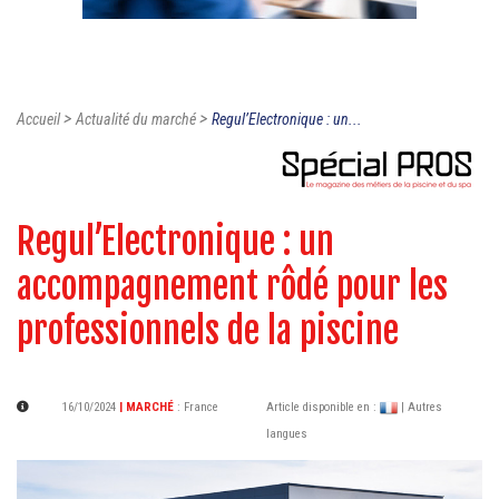
>
>
Accueil
Actualité du marché
Regul’Electronique : un...
Regul’Electronique : un
accompagnement rôdé pour les
professionnels de la piscine
16/10/2024
| MARCHÉ
:
France
Article disponible en :
| Autres
langues