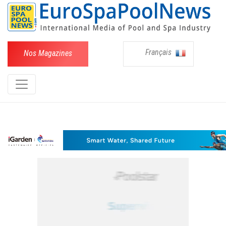
Français
Nos Magazines