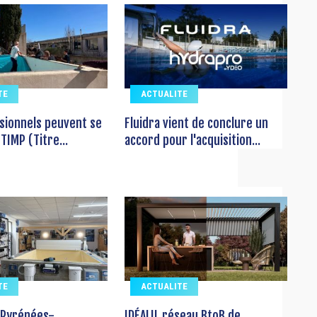
TE
ACTUALITE
sionnels peuvent se
Fluidra vient de conclure un
TIMP (Titre...
accord pour l'acquisition...
TE
ACTUALITE
 Pyrénées-
IDÉALU, réseau BtoB de