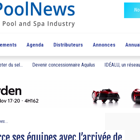
No
pements
Agenda
Distributeurs
Annonces
Annua
ter du sel...
Devenir concessionnaire Aquilus
IDÉALU, un réseau 
es...
ce ses équipes avec l’arrivée de