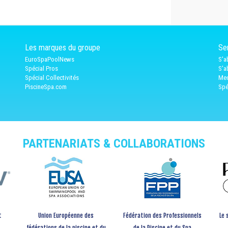
Les marques du groupe
Ser
EuroSpaPoolNews
S'a
Spécial Pros
S'a
Spécial Collectivités
Med
PiscineSpa.com
Spé
PARTENARIATS & COLLABORATIONS
t
Union Européenne des
Fédération des Professionnels
Le 
fédérations de la piscine et du
de la Piscine et du Spa