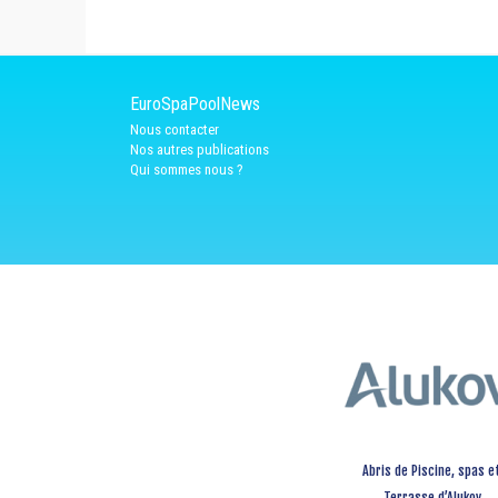
EuroSpaPoolNews
Nous contacter
Nos autres publications
Qui sommes nous ?
Abris de Piscine, spas e
Terrasse d’Alukov