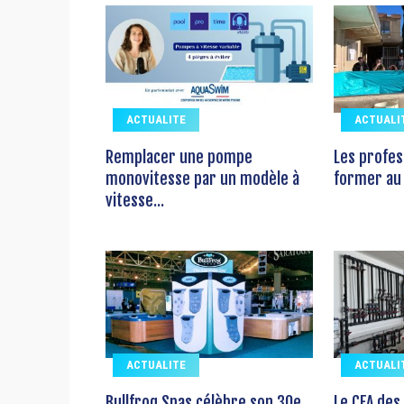
ACTUALITE
ACTUALI
Remplacer une pompe
Les profes
monovitesse par un modèle à
former au 
vitesse...
ACTUALITE
ACTUALI
Bullfrog Spas célèbre son 30e
Le CFA des