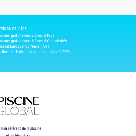
vices et Infos
bonner gratuitement à Spécial Pros
bonner gratuitement à Spécial Collectivités
ia Kit EuroSpaPoolNews (PDF)
cification Techniques pour la publicité (PDF)
salon référent de la piscine
et du bien-être