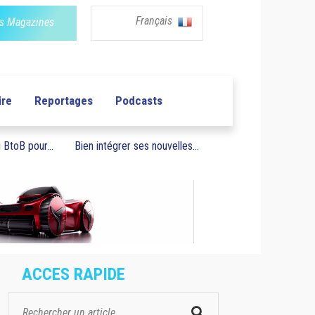
Français
s Magazines
ire
Reportages
Podcasts
BtoB pour...
Bien intégrer ses nouvelles...
ACCES RAPIDE