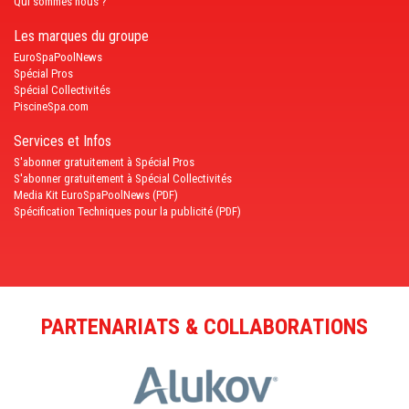
Qui sommes nous ?
Les marques du groupe
EuroSpaPoolNews
Spécial Pros
Spécial Collectivités
PiscineSpa.com
Services et Infos
S'abonner gratuitement à Spécial Pros
S'abonner gratuitement à Spécial Collectivités
Media Kit EuroSpaPoolNews (PDF)
Spécification Techniques pour la publicité (PDF)
PARTENARIATS & COLLABORATIONS