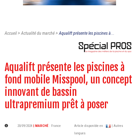
>
>
Accueil
Actualité du marché
Aqualift présente les piscines à...
Aqualift présente les piscines à
fond mobile Misspool, un concept
innovant de bassin
ultrapremium prêt à poser
20/09/2024
| MARCHÉ
:
France
Article disponible en :
| Autres
langues