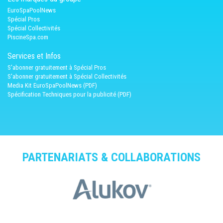
EuroSpaPoolNews
Spécial Pros
Spécial Collectivités
PiscineSpa.com
Services et Infos
S'abonner gratuitement à Spécial Pros
S'abonner gratuitement à Spécial Collectivités
Media Kit EuroSpaPoolNews (PDF)
Spécification Techniques pour la publicité (PDF)
PARTENARIATS & COLLABORATIONS