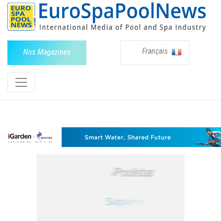
Français
Nos Magazines