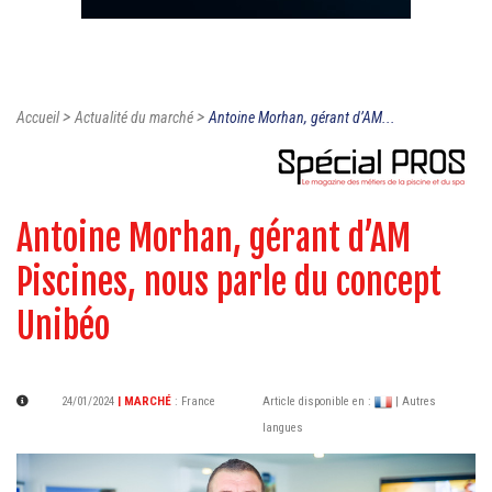
>
>
Accueil
Actualité du marché
Antoine Morhan, gérant d’AM...
Antoine Morhan, gérant d’AM
Piscines, nous parle du concept
Unibéo
24/01/2024
| MARCHÉ
:
France
Article disponible en :
| Autres
langues