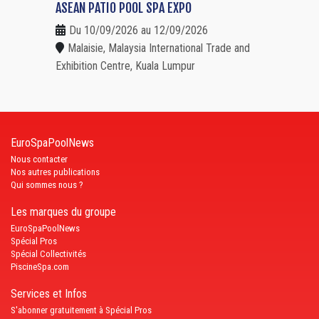
ASEAN PATIO POOL SPA EXPO
Du 10/09/2026 au 12/09/2026
Malaisie, Malaysia International Trade and
Exhibition Centre, Kuala Lumpur
EuroSpaPoolNews
Nous contacter
Nos autres publications
Qui sommes nous ?
Les marques du groupe
EuroSpaPoolNews
Spécial Pros
Spécial Collectivités
PiscineSpa.com
Services et Infos
S'abonner gratuitement à Spécial Pros