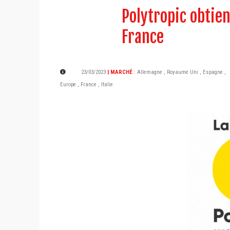
Polytropic obtien
France
23/03/2023
| MARCHÉ
:
Allemagne
,
Royaume Uni
,
Espagne
,
Europe
,
France
,
Italie