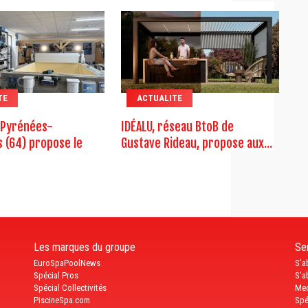
TE
ACTUALITE
 Pyrénées-
IDÉALU, réseau BtoB de
s (64) propose le
Gustave Rideau, propose aux...
Les marques du groupe
Ser
EuroSpaPoolNews
S'a
Spécial Pros
S'a
Spécial Collectivités
Med
PiscineSpa.com
Spé