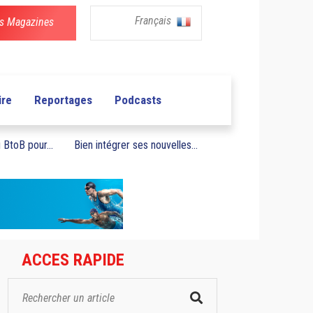
Français
s Magazines
ire
Reportages
Podcasts
BtoB pour...
Bien intégrer ses nouvelles...
ACCES RAPIDE