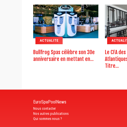
ACTUALITE
ACTUALI
Bullfrog Spas célèbre son 30e
Le CFA des
anniversaire en mettant en...
Atlantique
Titre...
EuroSpaPoolNews
Nous contacter
Nos autres publications
Qui sommes nous ?