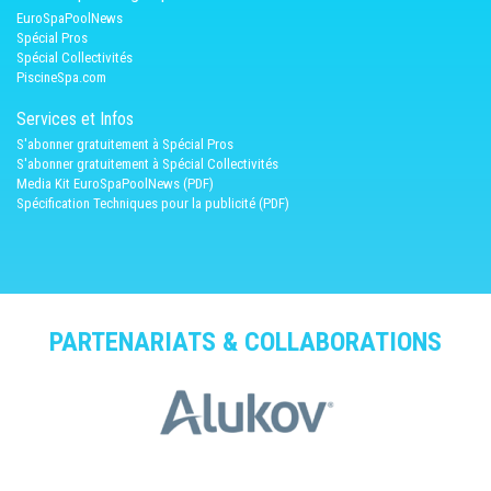
EuroSpaPoolNews
Spécial Pros
Spécial Collectivités
PiscineSpa.com
Services et Infos
S'abonner gratuitement à Spécial Pros
S'abonner gratuitement à Spécial Collectivités
Media Kit EuroSpaPoolNews (PDF)
Spécification Techniques pour la publicité (PDF)
PARTENARIATS & COLLABORATIONS