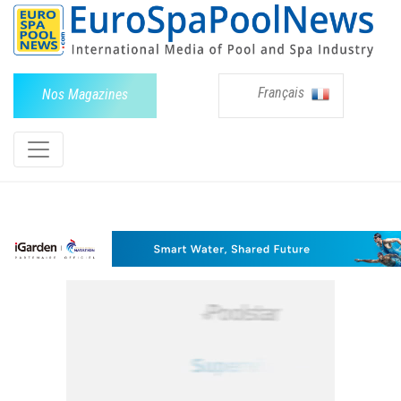
Français
Nos Magazines