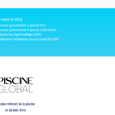
vices et Infos
bonner gratuitement à Spécial Pros
bonner gratuitement à Spécial Collectivités
ia Kit EuroSpaPoolNews (PDF)
cification Techniques pour la publicité (PDF)
salon référent de la piscine
et du bien-être