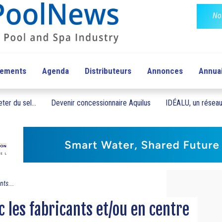
No
pements
Agenda
Distributeurs
Annonces
Annua
ter du sel...
Devenir concessionnaire Aquilus
IDÉALU, un réseau 
nts...
 les fabricants et/ou en centre