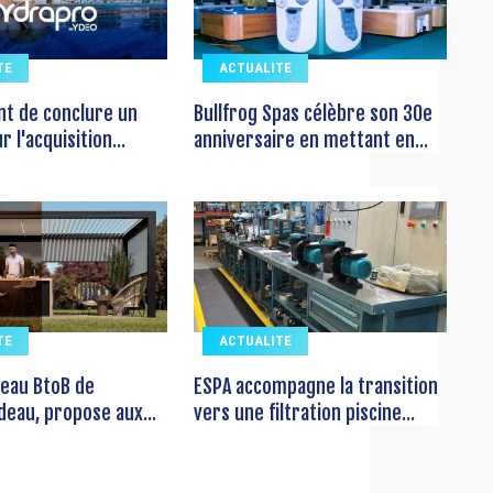
TE
ACTUALITE
ent de conclure un
Bullfrog Spas célèbre son 30e
 l'acquisition...
anniversaire en mettant en...
TE
ACTUALITE
seau BtoB de
ESPA accompagne la transition
deau, propose aux...
vers une filtration piscine...