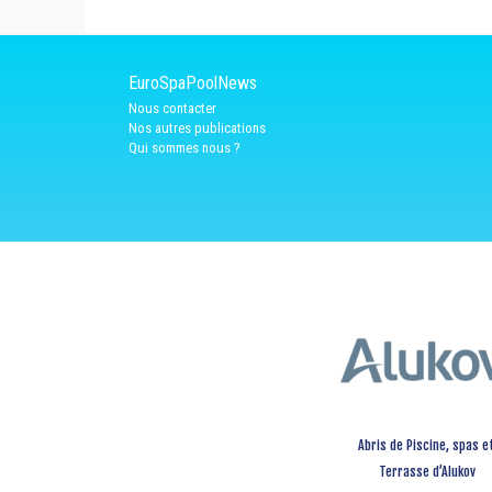
EuroSpaPoolNews
Nous contacter
Nos autres publications
Qui sommes nous ?
Abris de Piscine, spas e
Terrasse d’Alukov