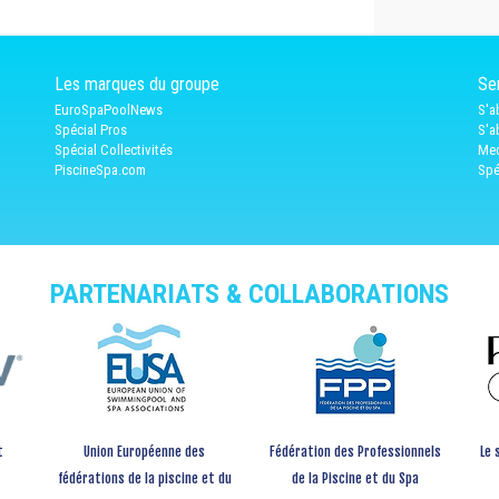
Les marques du groupe
Ser
EuroSpaPoolNews
S'a
Spécial Pros
S'a
Spécial Collectivités
Med
PiscineSpa.com
Spé
PARTENARIATS & COLLABORATIONS
t
Union Européenne des
Fédération des Professionnels
Le 
fédérations de la piscine et du
de la Piscine et du Spa