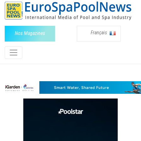
Français
Nos Magazines