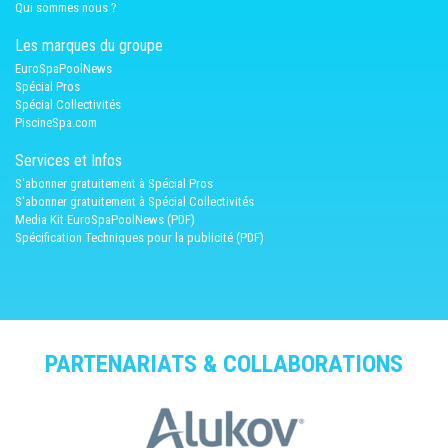
Qui sommes nous ?
Les marques du groupe
EuroSpaPoolNews
Spécial Pros
Spécial Collectivités
PiscineSpa.com
Services et Infos
S'abonner gratuitement à Spécial Pros
S'abonner gratuitement à Spécial Collectivités
Media Kit EuroSpaPoolNews (PDF)
Spécification Techniques pour la publicité (PDF)
PARTENARIATS & COLLABORATIONS