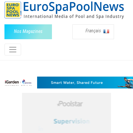
Français
Nos Magazines