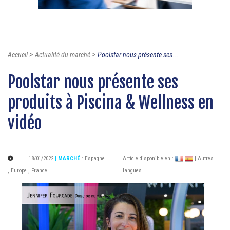
>
>
Accueil
Actualité du marché
Poolstar nous présente ses...
Poolstar nous présente ses
produits à Piscina & Wellness en
vidéo
18/01/2022
| MARCHÉ
:
Espagne
Article disponible en :
| Autres
,
Europe
,
France
langues