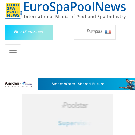
Français
Nos Magazines