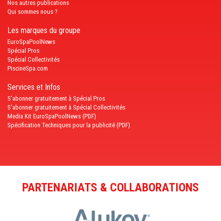
Nos autres publications
Qui sommes nous ?
Les marques du groupe
EuroSpaPoolNews
Spécial Pros
Spécial Collectivités
PiscineSpa.com
Services et Infos
S'abonner gratuitement à Spécial Pros
S'abonner gratuitement à Spécial Collectivités
Media Kit EuroSpaPoolNews (PDF)
Spécification Techniques pour la publicité (PDF)
PARTENARIATS & COLLABORATIONS