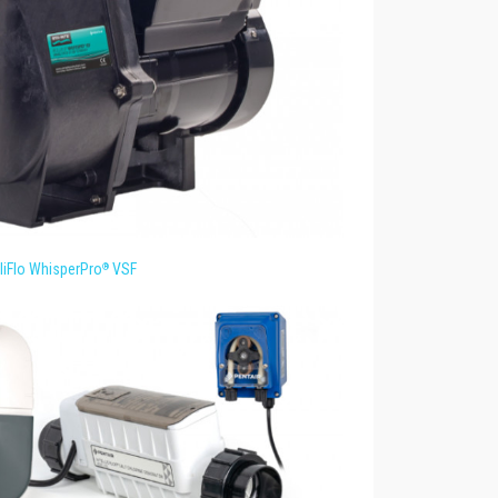
lliFlo WhisperPro
VSF
®