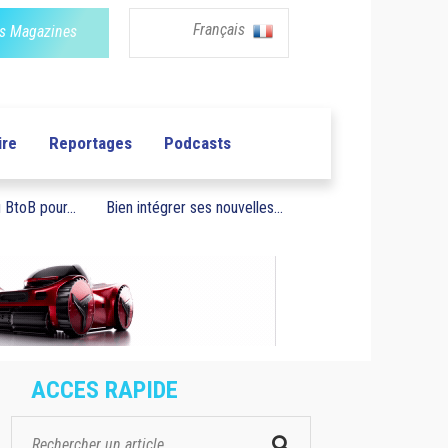
Français
s Magazines
ire
Reportages
Podcasts
BtoB pour...
Bien intégrer ses nouvelles...
ACCES RAPIDE