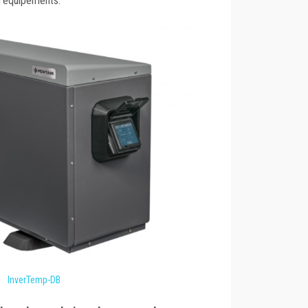
d'équipements.
InverTemp-DB