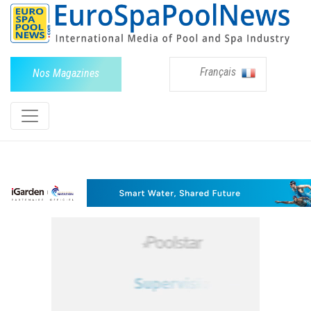
Français
Nos Magazines