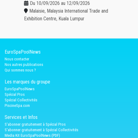
Du 10/09/2026 au 12/09/2026
Malaisie, Malaysia International Trade and
Exhibition Centre, Kuala Lumpur
EuroSpaPoolNews
Nous contacter
Nos autres publications
Qui sommes nous ?
Les marques du groupe
EuroSpaPoolNews
Spécial Pros
Spécial Collectivités
PiscineSpa.com
Services et Infos
S'abonner gratuitement à Spécial Pros
S'abonner gratuitement à Spécial Collectivités
Media Kit EuroSpaPoolNews (PDF)