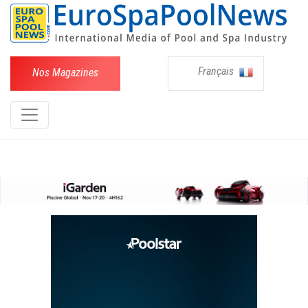
Français
Nos Magazines