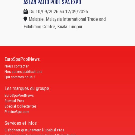
ASEAN PATIO POOL SPA EXPO
Du 10/09/2026 au 12/09/2026
Malaisie, Malaysia International Trade and
Exhibition Centre, Kuala Lumpur
EuroSpaPoolNews
Nous contacter
Nos autres publications
Qui sommes nous ?
Les marques du groupe
EuroSpaPoolNews
Spécial Pros
Spécial Collectivités
PiscineSpa.com
Services et Infos
S'abonner gratuitement à Spécial Pros