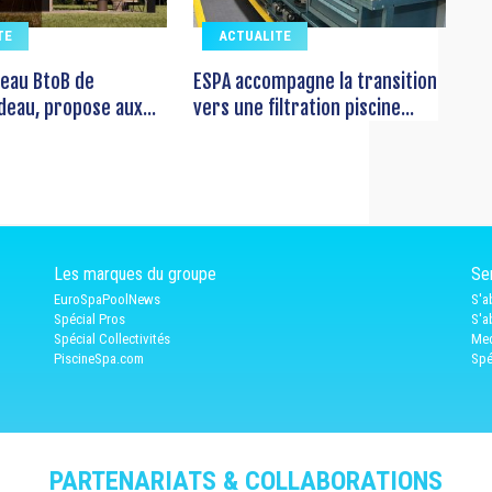
TE
ACTUALITE
seau BtoB de
ESPA accompagne la transition
deau, propose aux...
vers une filtration piscine...
Les marques du groupe
Ser
EuroSpaPoolNews
S'a
Spécial Pros
S'a
Spécial Collectivités
Med
PiscineSpa.com
Spé
PARTENARIATS & COLLABORATIONS