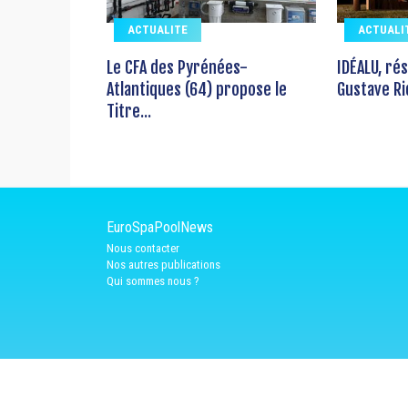
ACTUALITE
ACTUALI
Le CFA des Pyrénées-
IDÉALU, ré
Atlantiques (64) propose le
Gustave Ri
Titre...
EuroSpaPoolNews
Nous contacter
Nos autres publications
Qui sommes nous ?