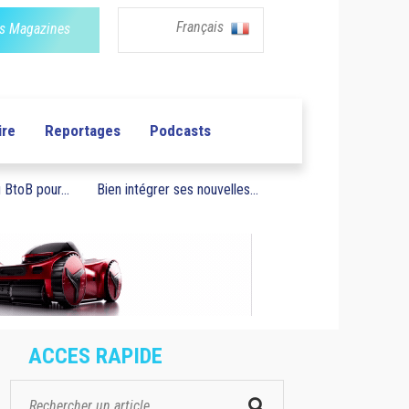
Français
s Magazines
ire
Reportages
Podcasts
BtoB pour...
Bien intégrer ses nouvelles...
ACCES RAPIDE