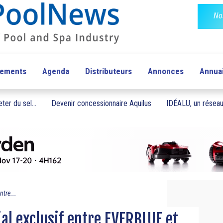
No
pements
Agenda
Distributeurs
Annonces
Annua
ter du sel...
Devenir concessionnaire Aquilus
IDÉALU, un réseau 
ntre...
l exclusif entre EVERBLUE et