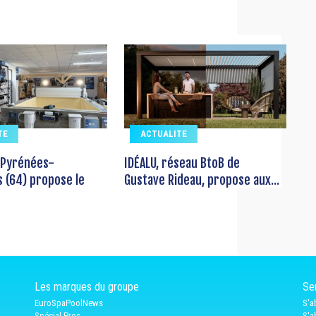
TE
ACTUALITE
 Pyrénées-
IDÉALU, réseau BtoB de
s (64) propose le
Gustave Rideau, propose aux...
Les marques du groupe
Ser
EuroSpaPoolNews
S'a
Spécial Pros
S'a