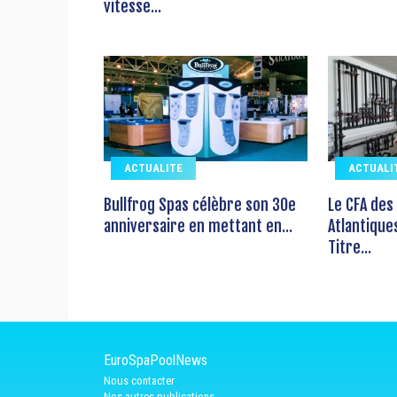
vitesse...
ACTUALITE
ACTUALI
Bullfrog Spas célèbre son 30e
Le CFA des
anniversaire en mettant en...
Atlantique
Titre...
EuroSpaPoolNews
Nous contacter
Nos autres publications