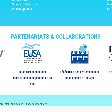
Spécial Collectivités
Med
PiscineSpa.com
Spé
PARTENARIATS & COLLABORATIONS
t
Union Européenne des
Fédération des Professionnels
Le 
fédérations de la piscine et du
de la Piscine et du Spa
spa
ako -
Mentions légales
-
Charte confidentialité