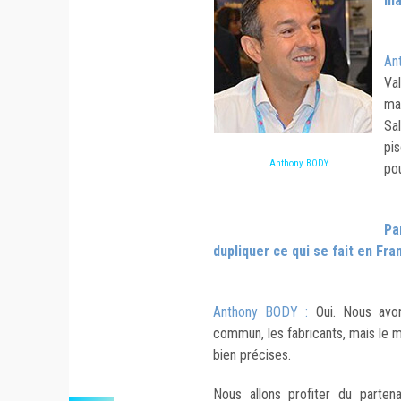
ma
An
Va
ma
Sa
pis
Anthony BODY
pou
Pa
dupliquer ce qui se fait en Fr
Anthony BODY :
Oui. Nous avo
commun, les fabricants, mais le 
bien précises.
Nous allons profiter du parten