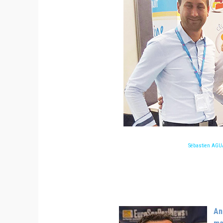
Sébastien AGU
An