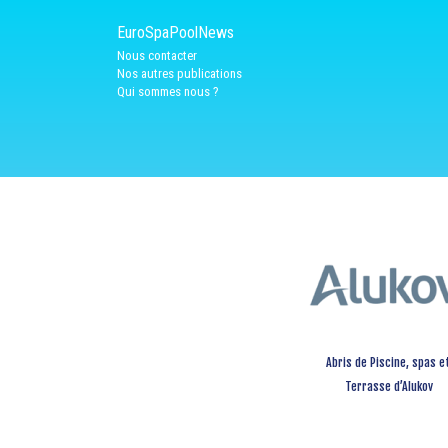
EuroSpaPoolNews
Nous contacter
Nos autres publications
Qui sommes nous ?
Abris de Piscine, spas e
Terrasse d’Alukov