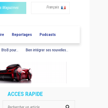
Français
s Magazines
ire
Reportages
Podcasts
BtoB pour...
Bien intégrer ses nouvelles...
ACCES RAPIDE