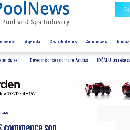
No
pements
Agenda
Distributeurs
Annonces
Annua
ter du sel...
Devenir concessionnaire Aquilus
IDÉALU, un réseau 
 son...
ES commence son