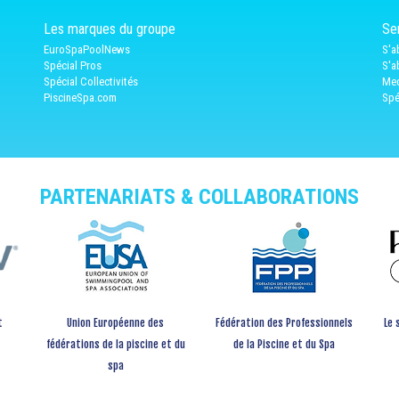
Les marques du groupe
Ser
EuroSpaPoolNews
S'a
Spécial Pros
S'a
Spécial Collectivités
Med
PiscineSpa.com
Spé
PARTENARIATS & COLLABORATIONS
t
Union Européenne des
Fédération des Professionnels
Le 
fédérations de la piscine et du
de la Piscine et du Spa
spa