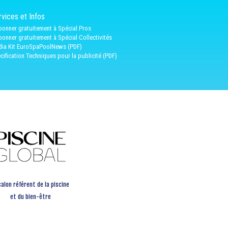
vices et Infos
bonner gratuitement à Spécial Pros
bonner gratuitement à Spécial Collectivités
ia Kit EuroSpaPoolNews (PDF)
cification Techniques pour la publicité (PDF)
salon référent de la piscine
et du bien-être