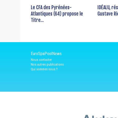
Le CFA des Pyrénées-
IDÉALU, ré
Atlantiques (64) propose le
Gustave Ri
Titre...
EuroSpaPoolNews
Nous contacter
Nos autres publications
Qui sommes nous ?