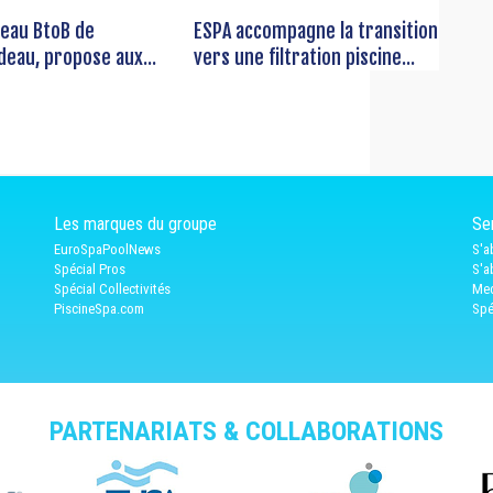
seau BtoB de
ESPA accompagne la transition
deau, propose aux...
vers une filtration piscine...
Les marques du groupe
Ser
EuroSpaPoolNews
S'a
Spécial Pros
S'a
Spécial Collectivités
Med
PiscineSpa.com
Spé
PARTENARIATS & COLLABORATIONS