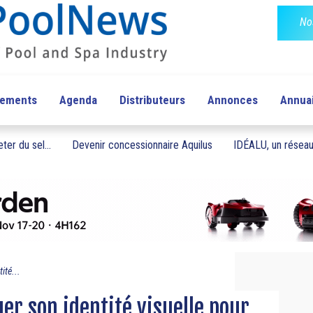
No
pements
Agenda
Distributeurs
Annonces
Annua
ter du sel...
Devenir concessionnaire Aquilus
IDÉALU, un réseau 
ité...
er son identité visuelle pour