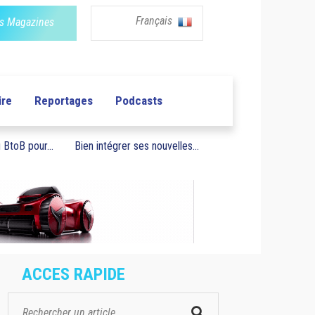
Français
s Magazines
ire
Reportages
Podcasts
BtoB pour...
Bien intégrer ses nouvelles...
ACCES RAPIDE