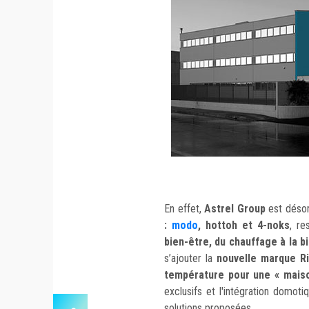
En effet,
Astrel Group
est déso
:
modo
, hottoh et 4-noks
, re
bien-être, du chauffage à la 
s’ajouter la
nouvelle marque Ri
température pour une « maiso
exclusifs et l'intégration domo
solutions proposées.