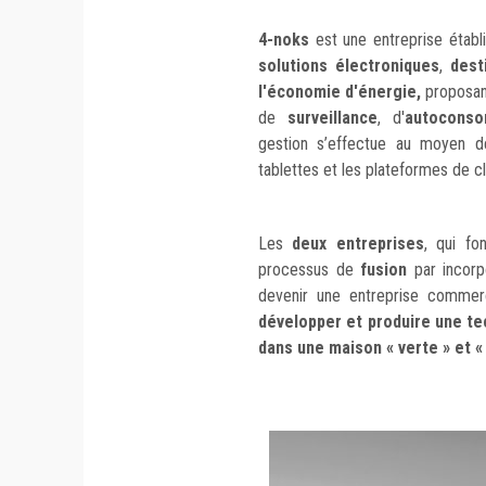
4-noks
est une entreprise établ
solutions
électroniques
,
dest
l'économie d'énergie,
proposa
de
surveillance
, d'
autocons
gestion s’effectue au moyen d
tablettes et les plateformes de c
Les
deux entreprises
, qui fo
processus de
fusion
par incorp
devenir une entreprise commerci
développer et produire une te
dans une maison « verte » et « 