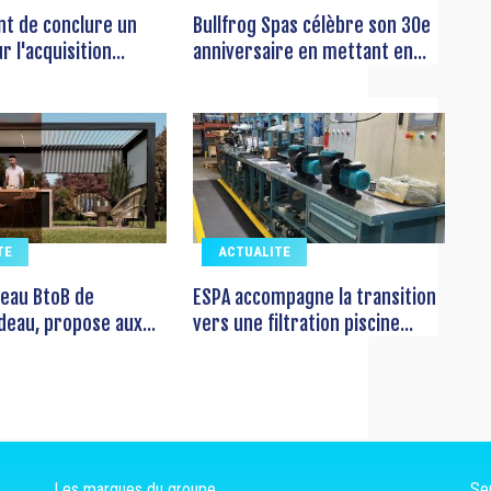
ent de conclure un
Bullfrog Spas célèbre son 30e
 l'acquisition...
anniversaire en mettant en...
TE
ACTUALITE
seau BtoB de
ESPA accompagne la transition
deau, propose aux...
vers une filtration piscine...
Les marques du groupe
Ser