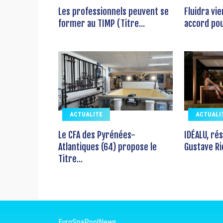
Les professionnels peuvent se
Fluidra vi
former au TIMP (Titre...
accord pour
ACTUALITE
ACTUALI
Le CFA des Pyrénées-
IDÉALU, ré
Atlantiques (64) propose le
Gustave Ri
Titre...
EuroSpaPoolNews