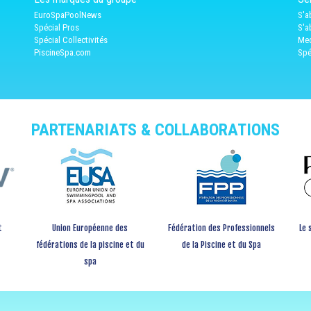
EuroSpaPoolNews
S'a
Spécial Pros
S'a
Spécial Collectivités
Med
PiscineSpa.com
Spé
PARTENARIATS & COLLABORATIONS
t
Union Européenne des
Fédération des Professionnels
Le 
fédérations de la piscine et du
de la Piscine et du Spa
spa