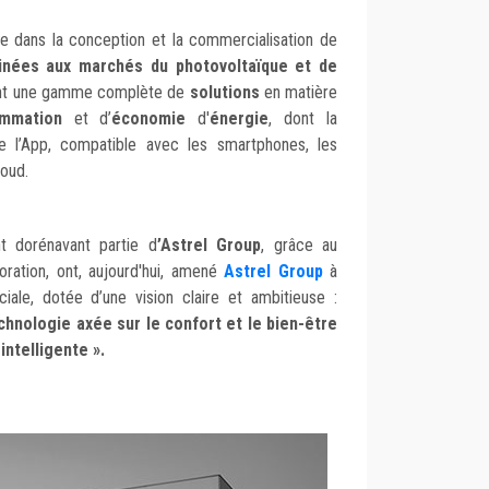
ie dans la conception et la commercialisation de
inées aux marchés du photovoltaïque et de
nt une gamme complète de
solutions
en matière
ommation
et d’
économie
d'
énergie
, dont la
e l’App, compatible avec les smartphones, les
loud.
nt dorénavant partie d
’Astrel Group
, grâce au
oration, ont, aujourd'hui, amené
Astrel Group
à
ale, dotée d’une vision claire et ambitieuse :
chnologie axée sur le confort et le bien-être
intelligente ».