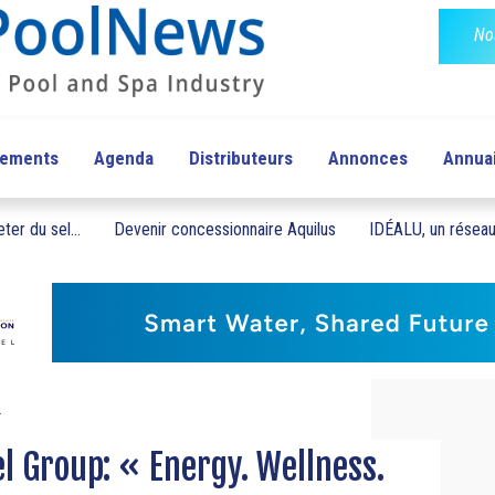
No
pements
Agenda
Distributeurs
Annonces
Annua
ter du sel...
Devenir concessionnaire Aquilus
IDÉALU, un réseau 
.
el Group: « Energy. Wellness.