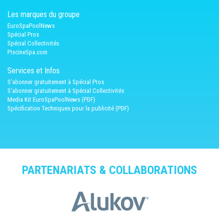
Les marques du groupe
EuroSpaPoolNews
Spécial Pros
Spécial Collectivités
PiscineSpa.com
Services et Infos
S'abonner gratuitement à Spécial Pros
S'abonner gratuitement à Spécial Collectivités
Media Kit EuroSpaPoolNews (PDF)
Spécification Techniques pour la publicité (PDF)
PARTENARIATS & COLLABORATIONS