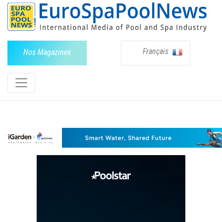
Français
Nos Magazines