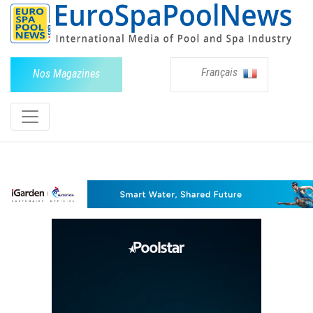
Français
Nos Magazines