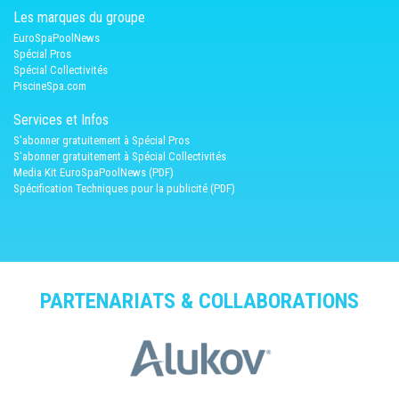
Les marques du groupe
EuroSpaPoolNews
Spécial Pros
Spécial Collectivités
PiscineSpa.com
Services et Infos
S'abonner gratuitement à Spécial Pros
S'abonner gratuitement à Spécial Collectivités
Media Kit EuroSpaPoolNews (PDF)
Spécification Techniques pour la publicité (PDF)
PARTENARIATS & COLLABORATIONS