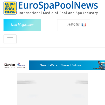
Français
Nos Magazines