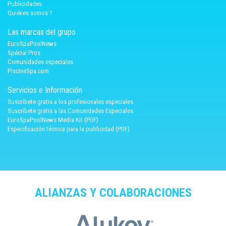
Publicidades
Quiénes somos ?
Las marcas del grupo
EuroSpaPoolNews
Spécial Pros
Comunidades especiales
PiscineSpa.com
Servicios e Información
Suscríbete gratis a los profesionales especiales
Suscríbete gratis a las Comunidades Especiales.
EuroSpaPoolNews Media Kit (PDF)
Especificación técnica para la publicidad (PDF)
ALIANZAS Y COLABORACIONES