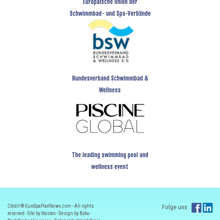
Europäische Union der
Schwimmbad- und Spa-Verbände
Bundesverband Schwimmbad &
Wellness
The leading swimming pool and
wellness event
Crédit ® EuroSpaPoolNews.com - All rights
Folge uns :
reserved - Site by Nasteo - Design by Bako -