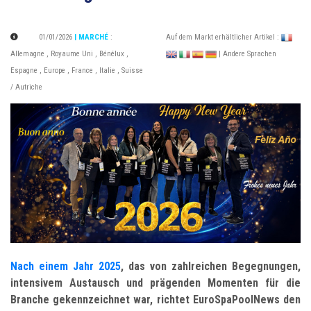
01/01/2026
| MARCHÉ
:
Auf dem Markt erhältlicher Artikel :
Allemagne
,
Royaume Uni
,
Bénélux
,
| Andere Sprachen
Espagne
,
Europe
,
France
,
Italie
,
Suisse
/ Autriche
Nach einem Jahr 2025
, das von zahlreichen Begegnungen,
intensivem Austausch und prägenden Momenten für die
Branche gekennzeichnet war, richtet EuroSpaPoolNews den