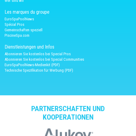
Wer sind wir
Les marques du groupe
EuroSpaPoolNews
Spécial Pros
Gemeinschaften speziell
PiscineSpa.com
Dienstleistungen und Infos
Abonnieren Sie kostenlos bei Special Pros
Abonnieren Sie kostenlos bei Special Communities
EuroSpaPoolNews-Medienkit (PDF)
Technische Spezifikation für Werbung (PDF)
PARTNERSCHAFTEN UND
KOOPERATIONEN