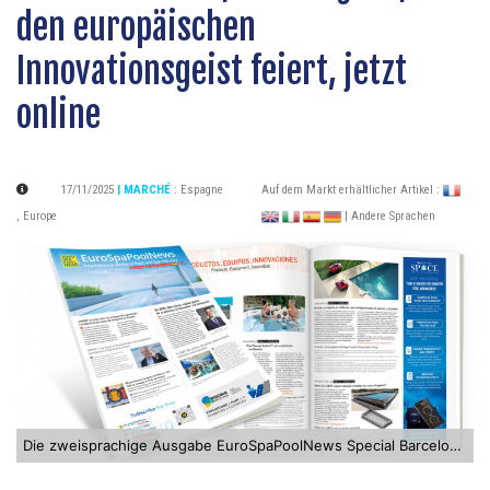
den europäischen
Innovationsgeist feiert, jetzt
online
17/11/2025
| MARCHÉ
:
Espagne
Auf dem Markt erhältlicher Artikel :
,
Europe
| Andere Sprachen
Die zweisprachige Ausgabe EuroSpaPoolNews Special Barcelona 2025