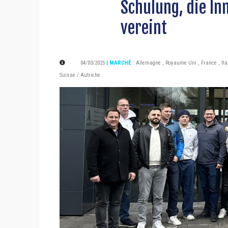
Schulung, die In
vereint
04/03/2025
| MARCHÉ
:
Allemagne
,
Royaume Uni
,
France
,
Ita
Suisse / Autriche