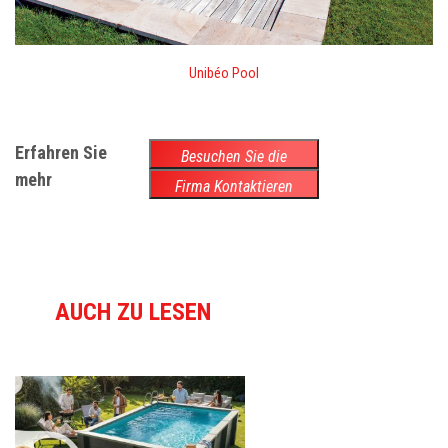
Unibéo Pool
Erfahren Sie
Besuchen Sie die
mehr
Website
Firma Kontaktieren
AUCH ZU LESEN