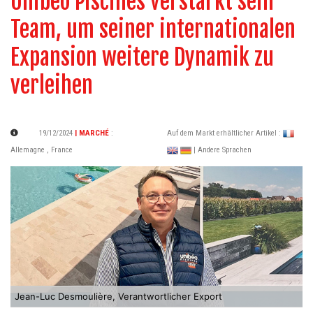
Unibéo Piscines verstärkt sein
Team, um seiner internationalen
Expansion weitere Dynamik zu
verleihen
19/12/2024
| MARCHÉ
:
Auf dem Markt erhältlicher Artikel :
Allemagne
,
France
| Andere Sprachen
Jean-Luc Desmoulière, Verantwortlicher Export