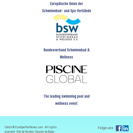
Europäische Union der
Schwimmbad- und Spa-Verbände
Bundesverband Schwimmbad &
Wellness
The leading swimming pool and
wellness event
Crédit ® EuroSpaPoolNews.com - All rights
Folge uns :
reserved - Site by Nasteo - Design by Bako -