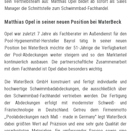
sein Vertriebsteam aus: Matthias Opel bildet ab sofort als Sales
Manager die Schnittstelle zum Schwimmbad-Fachhandel.
Matthias Opel in seiner neuen Position bei WaterBeck
Opel war zuletzt 7 Jahre als Fachberater im Außendienst für den
Pool-Hygienemittel-Hersteller Bayrol tätig. In seiner neuen
Position bei WaterBeck möchte der 51-Jährige die Verfügbarkeit
der Pool-Abdeckungen weiter steigern und so den Marktanteil
kontinuierlich ausbauen. Die partnerschaftliche Zusammenarbeit
mit dem Fachhandel ist Opel dabei besonders wichtig.
Die WaterBeck GmbH konstruiert und fertigt individuelle und
hochwertige Schwimmbadabdeckungen, die ausschließlich über
den Schwimmbad-Fachhandel vertrieben werden. Die Fertigung
der Abdeckungen erfolgt mit modernster Schweiß- und
Frästechnologie in Deutschland. Getreu dem Firmenmotto
,,Poolabdeckungen nach Maß - made in Germany" legt WaterBeck
dabei größten Wert auf Präzision und eine sehr gute Qualität der
verarbeiteten Materialien. Ein umfassender Service sowie eine