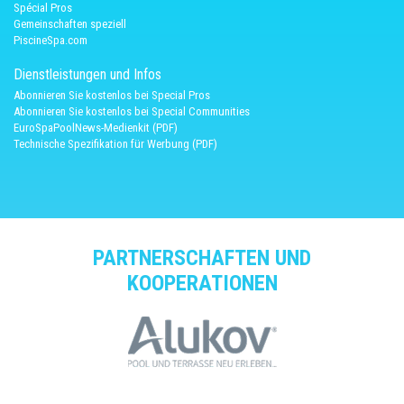
Spécial Pros
Gemeinschaften speziell
PiscineSpa.com
Dienstleistungen und Infos
Abonnieren Sie kostenlos bei Special Pros
Abonnieren Sie kostenlos bei Special Communities
EuroSpaPoolNews-Medienkit (PDF)
Technische Spezifikation für Werbung (PDF)
PARTNERSCHAFTEN UND
KOOPERATIONEN