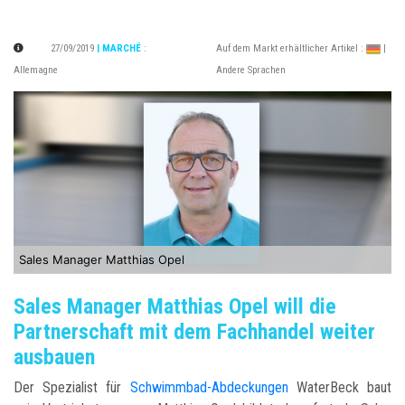
27/09/2019
| MARCHÉ
:
Auf dem Markt erhältlicher Artikel :
|
Allemagne
Andere Sprachen
Sales Manager Matthias Opel
Sales Manager Matthias Opel will die
Partnerschaft mit dem Fachhandel weiter
ausbauen
Der Spezialist für
Schwimmbad-Abdeckungen
WaterBeck baut