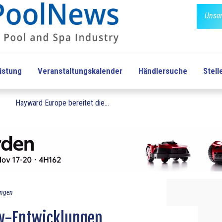
Unser
üstung
Veranstaltungskalender
Händlersuche
Stel
.
Hayward Europe bereitet die...
ungen
w-Entwicklungen