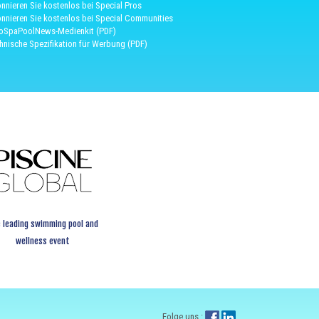
nnieren Sie kostenlos bei Special Pros
nnieren Sie kostenlos bei Special Communities
oSpaPoolNews-Medienkit (PDF)
hnische Spezifikation für Werbung (PDF)
 leading swimming pool and
wellness event
Folge uns :