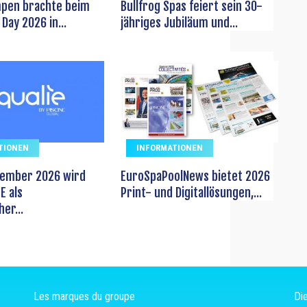
pen brachte beim
Bullfrog Spas feiert sein 30-
Day 2026 in...
jähriges Jubiläum und...
TIONEN
INFORMATIONEN
vember 2026 wird
EuroSpaPoolNews bietet 2026
E als
Print- und Digitallösungen,...
er...
Les marques du groupe
Die