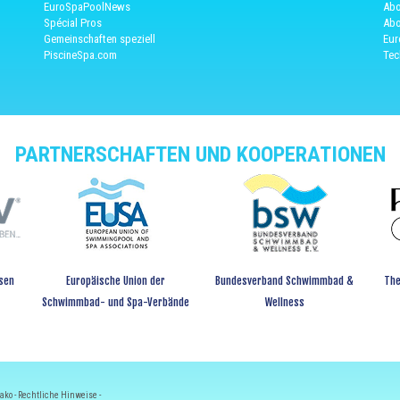
EuroSpaPoolNews
Abo
Spécial Pros
Abo
Gemeinschaften speziell
Eur
PiscineSpa.com
Tec
PARTNERSCHAFTEN UND KOOPERATIONEN
sen
Europäische Union der
Bundesverband Schwimmbad &
The
Schwimmbad- und Spa-Verbände
Wellness
ako -
Rechtliche Hinweise
-