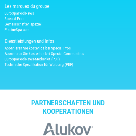
Les marques du groupe
EuroSpaPoolNews
Spécial Pros
Gemeinschaften speziell
PiscineSpa.com
Dienstleistungen und Infos
Abonnieren Sie kostenlos bei Special Pros
Abonnieren Sie kostenlos bei Special Communities
EuroSpaPoolNews-Medienkit (PDF)
Technische Spezifikation für Werbung (PDF)
PARTNERSCHAFTEN UND
KOOPERATIONEN