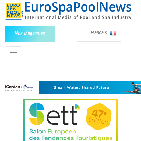
Français
Nos Magazines