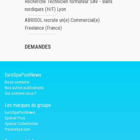
Recherche Technicien formateur SAV - Bains
nordiques (H/F) Lyon
ABRISOL recrute un(e) Commercial(e)
Freelance (France)
DEMANDES
EuroSpaPoolNews
Nous contacter
Nos autres publications
Qui sommes nous ?
Les marques du groupe
EuroSpaPoolNews
Spécial Pros
Spécial Collectivités
PiscineSpa.com