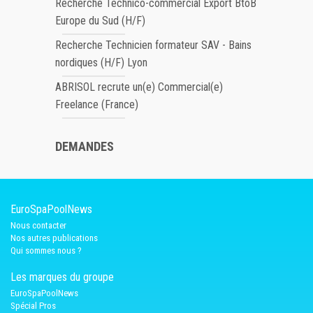
Recherche Technico-commercial Export BtoB
Europe du Sud (H/F)
Recherche Technicien formateur SAV - Bains
nordiques (H/F) Lyon
ABRISOL recrute un(e) Commercial(e)
Freelance (France)
DEMANDES
EuroSpaPoolNews
Nous contacter
Nos autres publications
Qui sommes nous ?
Les marques du groupe
EuroSpaPoolNews
Spécial Pros