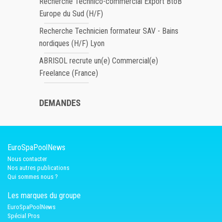
Recherche Technico-commercial Export BtoB
Europe du Sud (H/F)
Recherche Technicien formateur SAV - Bains
nordiques (H/F) Lyon
ABRISOL recrute un(e) Commercial(e)
Freelance (France)
DEMANDES
EuroSpaPoolNews
Nous contacter
Nos autres publications
Qui sommes nous ?
Les marques du groupe
EuroSpaPoolNews
Spécial Pros