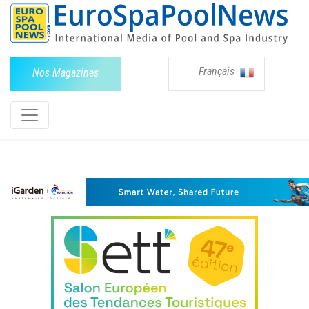
Français
Nos Magazines