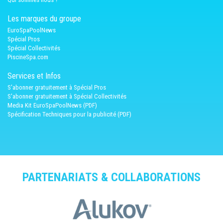
Les marques du groupe
EuroSpaPoolNews
Spécial Pros
Spécial Collectivités
PiscineSpa.com
Services et Infos
S'abonner gratuitement à Spécial Pros
S'abonner gratuitement à Spécial Collectivités
Media Kit EuroSpaPoolNews (PDF)
Spécification Techniques pour la publicité (PDF)
PARTENARIATS & COLLABORATIONS