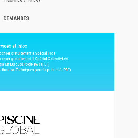
DEMANDES
vices et Infos
bonner gratuitement à Spécial Pros
bonner gratuitement à Spécial Collectivités
ia Kit EuroSpaPoolNews (PDF)
cification Techniques pour la publicité (PDF)