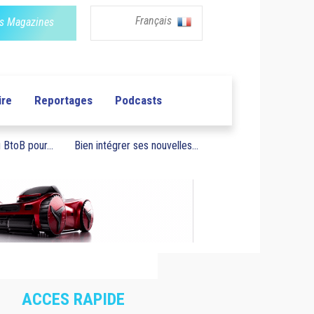
Français
s Magazines
ire
Reportages
Podcasts
BtoB pour...
Bien intégrer ses nouvelles...
ACCES RAPIDE