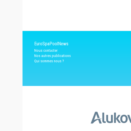
EuroSpaPoolNews
Nous contacter
Nos autres publications
Qui sommes nous ?