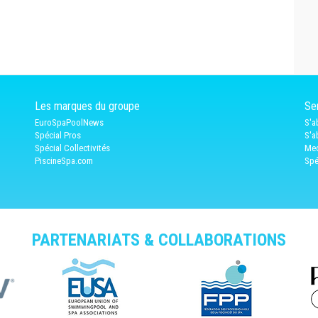
Les marques du groupe
Ser
EuroSpaPoolNews
S'a
Spécial Pros
S'a
Spécial Collectivités
Med
PiscineSpa.com
Spé
PARTENARIATS & COLLABORATIONS