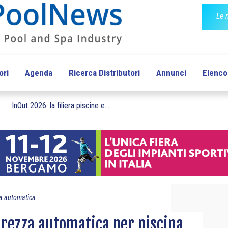
Le 
ori
Agenda
Ricerca Distributori
Annunci
Elenco 
InOut 2026: la filiera piscine e...
a automatica...
urezza automatica per piscina