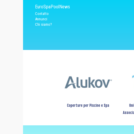
EuroSpaPoolNews
Contatto
Annunci
Chi siamo?
Coperture per Piscine e Spa
Uni
Associa