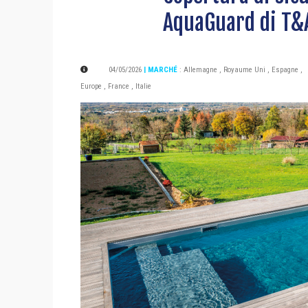
AquaGuard di T&
04/05/2026
| MARCHÉ
:
Allemagne
,
Royaume Uni
,
Espagne
,
Europe
,
France
,
Italie