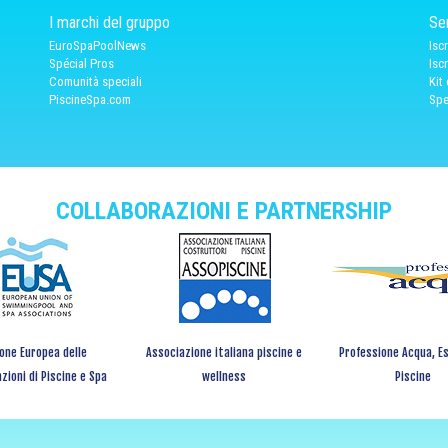
I marchi del gruppo
Ser
EuroSpaPoolNews
Isc
Spécial Pros
Isc
Comunità speciali
Kit
PiscineSpa.com
Spe
COLLABORAZIONI E PARTNERSHIP
one Europea delle
Associazione italiana piscine e
Professione Acqua, Es
zioni di Piscine e Spa
wellness
Piscine