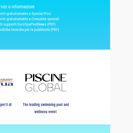
vizi e informazioni
riviti gratuitamente a Special Pros
riviti gratuitamente a Comunità speciali
 di supporti EuroSpaPoolNews (PDF)
cifiche tecniche per la pubblicità (PDF)
perti di
The leading swimming pool and
wellness event