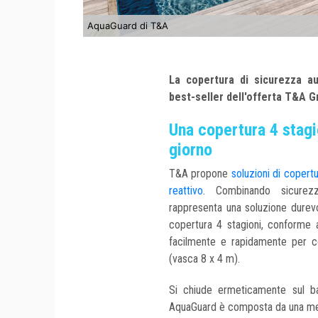
AquaGuard di T&A
La copertura di sicurezza a
best-seller dell'offerta T&A G
Una copertura 4 stagio
giorno
T&A propone
soluzioni di copertu
reattivo
. Combinando sicurez
rappresenta una soluzione durevo
copertura 4 stagioni, conforme 
facilmente e rapidamente per co
(vasca 8 x 4 m).
Si chiude ermeticamente sul ba
AquaGuard è composta da una me