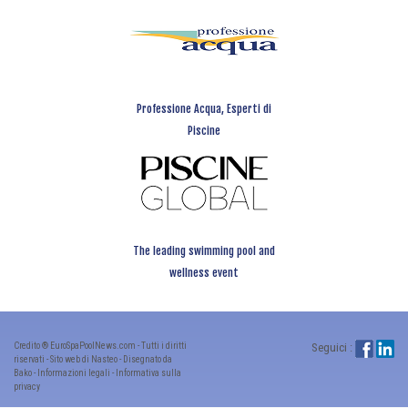
Professione Acqua, Esperti di
Piscine
The leading swimming pool and
wellness event
Credito ® EuroSpaPoolNews.com - Tutti i diritti
Seguici :
riservati - Sito web di Nasteo - Disegnato da
Bako -
Informazioni legali
-
Informativa sulla
privacy