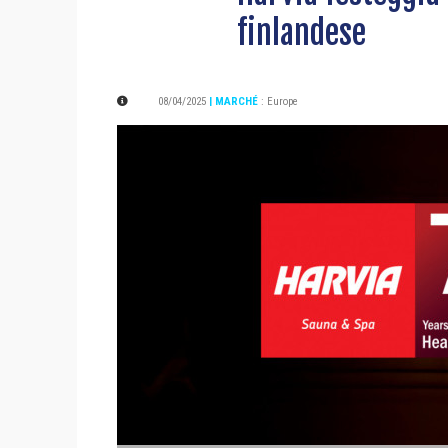
finlandese
08/04/2025
| MARCHÉ
:
Europe