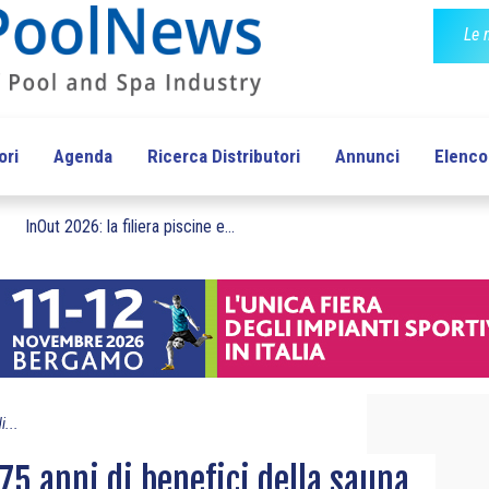
Le 
ori
Agenda
Ricerca Distributori
Annunci
Elenco 
InOut 2026: la filiera piscine e...
i...
75 anni di benefici della sauna