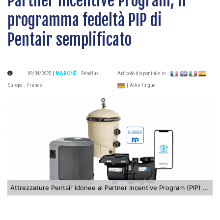
Partner Incentive Program, il
programma fedeltà PIP di
Pentair semplificato
09/04/2025
| MARCHÉ
:
Bénélux
,
Articolo disponibile in :
Europe
,
France
| Altre lingue :
Attrezzature Pentair idonee al Partner Incentive Program (PIP) per premiare i professionisti della piscina