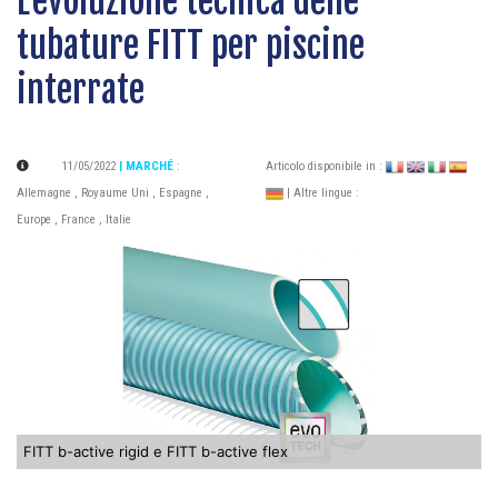
L’evoluzione tecnica delle
tubature FITT per piscine
interrate
11/05/2022
| MARCHÉ
:
Articolo disponibile in :
Allemagne
,
Royaume Uni
,
Espagne
,
| Altre lingue :
Europe
,
France
,
Italie
FITT b-active rigid e FITT b-active flex