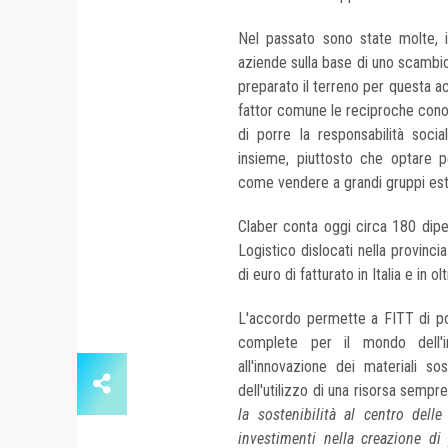
Nel passato sono state molte, in
aziende sulla base di uno scambi
preparato il terreno per questa ac
fattor comune le reciproche conos
di porre la responsabilità soci
insieme, piuttosto che optare p
come vendere a grandi gruppi este
Claber conta oggi circa 180 dipend
Logistico dislocati nella provinc
di euro di fatturato in Italia e in o
L'accordo permette a FITT di pote
complete per il mondo dell'i
all'innovazione dei materiali so
dell'utilizzo di una risorsa sempr
la sostenibilità al centro dell
investimenti nella creazione di