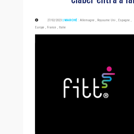
27/02/2023
| MARCHÉ
:
Allemagne
,
Royaume Uni
,
Espagne
,
Europe
,
France
,
Italie