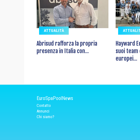
ATTUALITÀ
ATTUALI
Abrisud rafforza la propria
Hayward Eu
presenza in Italia con...
suoi team
europei...
EuroSpaPoolNews
Contatto
Annunci
Chi siamo?