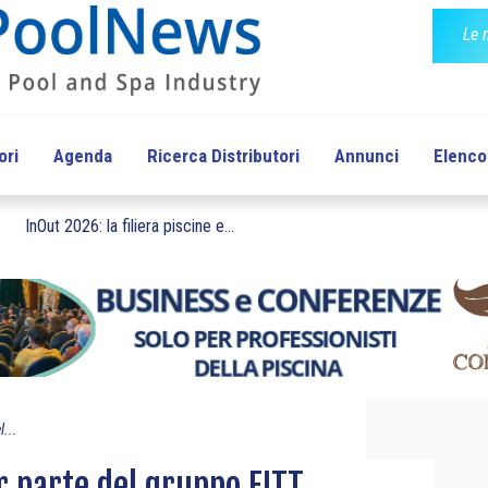
Le 
ori
Agenda
Ricerca Distributori
Annunci
Elenco 
InOut 2026: la filiera piscine e...
l...
r parte del gruppo FITT