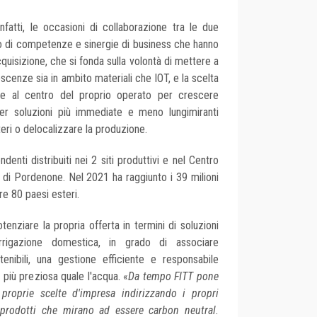
fatti, le occasioni di collaborazione tra le due
o di competenze e sinergie di business che hanno
quisizione, che si fonda sulla volontà di mettere a
cenze sia in ambito materiali che IOT, e la scelta
ale al centro del proprio operato per crescere
er soluzioni più immediate e meno lungimiranti
ri o delocalizzare la produzione.
enti distribuiti nei 2 siti produttivi e nel Centro
ia di Pordenone. Nel 2021 ha raggiunto i 39 milioni
ltre 80 paesi esteri.
nziare la propria offerta in termini di soluzioni
rrigazione domestica, in grado di associare
stenibili, una gestione efficiente e responsabile
e più preziosa quale l'acqua. «
Da tempo FITT pone
e proprie scelte d'impresa indirizzando i propri
 prodotti che mirano ad essere carbon neutral.