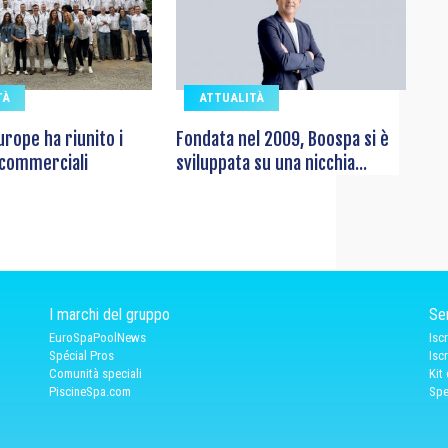
TÀ
ATTUALITÀ
rope ha riunito i
Fondata nel 2009, Boospa si è
 commerciali
sviluppata su una nicchia...
I marchi del gruppo
Ser
EuroSpaPoolNews
Isc
Spécial Pros
Isc
Comunità speciali
Kit
PiscineSpa.com
Spe