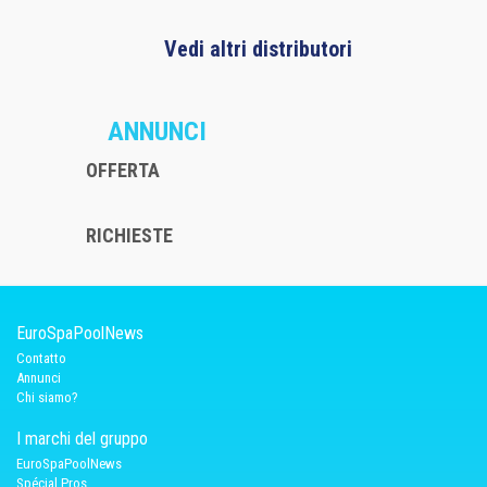
Vedi altri distributori
ANNUNCI
OFFERTA
RICHIESTE
EuroSpaPoolNews
Contatto
Annunci
Chi siamo?
I marchi del gruppo
EuroSpaPoolNews
Spécial Pros