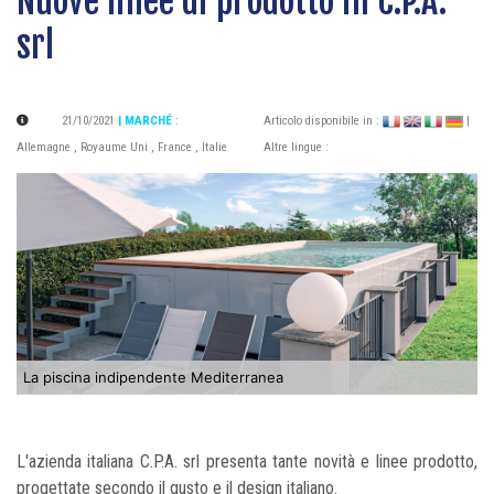
Nuove linee di prodotto in C.P.A.
srl
21/10/2021
| MARCHÉ
:
Articolo disponibile in :
|
Allemagne
,
Royaume Uni
,
France
,
Italie
Altre lingue :
La piscina indipendente Mediterranea
L'azienda italiana C.P.A. srl presenta tante novità e linee prodotto,
progettate secondo il gusto e il design italiano.