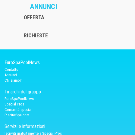
ANNUNCI
OFFERTA
RICHIESTE
EuroSpaPoolNews
Contatto
Annunci
Chi siamo?
I marchi del gruppo
EuroSpaPoolNews
Spécial Pros
Comunità speciali
PiscineSpa.com
Servizi e informazioni
Iscriviti gratuitamente a Special Pros