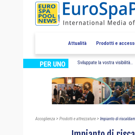
Attualità
Prodotti e access
Sviluppate la vostra visibilità...
PER UNO
>
>
Accoglienza
Prodotti e attrezzature
Impianto di riscaldam
Impianto di risca