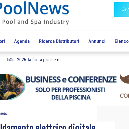
Le 
ori
Agenda
Ricerca Distributori
Annunci
Elenco 
InOut 2026: la filiera piscine e...
ento...
ldamento elettrico digitale