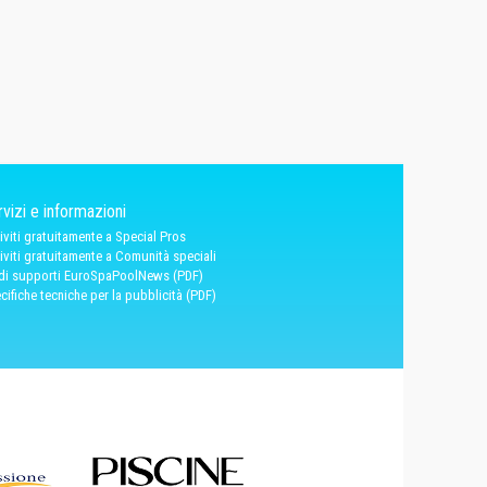
vizi e informazioni
riviti gratuitamente a Special Pros
riviti gratuitamente a Comunità speciali
 di supporti EuroSpaPoolNews (PDF)
cifiche tecniche per la pubblicità (PDF)