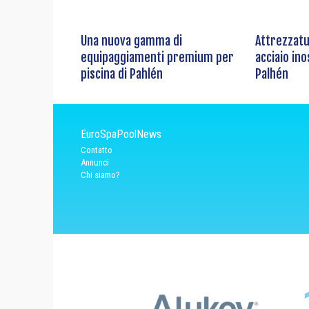
Una nuova gamma di
Attrezzatu
equipaggiamenti premium per
acciaio ino
piscina di Pahlén
Palhén
EuroSpaPoolNews
Contatto
Annunci
Chi siamo?