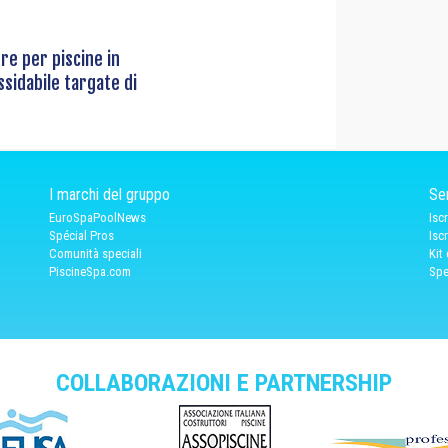
re per piscine in
ssidabile targate di
I marchi del gruppo
Ser
EuroSpaPoolNews
Isc
Spécial Pros
Isc
Comunità speciali
Kit
PiscineSpa.com
Spe
COLLABORAZIONI E PARTNERSHIP